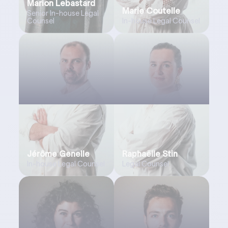
Marion Lebastard
Marie Coutelle
Senior In-house Legal
Counsel
In-house Legal Counsel
Jérôme Genelle
Raphaëlle Stin
In-house Legal Counsel
Legal Counsel