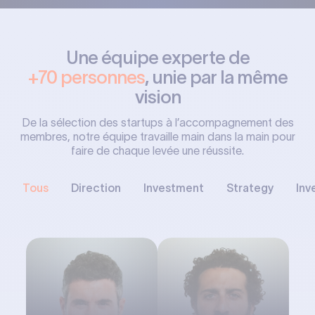
Le Blast. Club a été fondé par deux
entrepreneurs
& investisseurs
Une équipe experte de
+70 personnes
, unie par la même
vision
De la sélection des startups à l’accompagnement des
membres, notre équipe travaille main dans la main pour
faire de chaque levée une réussite.
Tous
Direction
Investment
Strategy
Inv