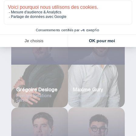
Alexandra Cherqui
Romain Cortet
Investor Relations
Investor Relations
Senior
Senior
Grégoire Desloge
Maxime Gury
Investor Relations
Investor Relations
Senior
Senior