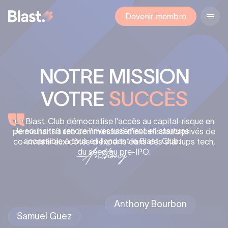
Devenir membre
NOTRE MISSION
VOTRE
SUCCÈS
Le Blast. Club démocratise l'accès au capital-risque en
Je souhaitais rendre l'investissement en startups
permettant à une communauté d'investisseurs privés de
accessible à tous en fondant le Blast. Club.
co-investir aux côtés d'experts dans des startups tech,
du seed au pre-IPO.
Anthony Bourbon
Samuel Guez