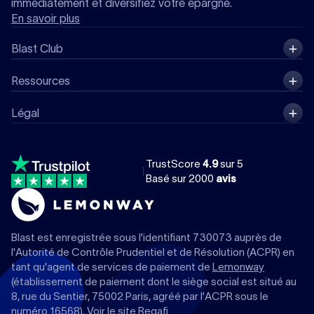
immédiatement et diversifiez votre épargne.
En savoir plus
Blast Club
Ressources
Légal
TrustScore
4.9
sur 5
Basé sur
2000
avis
Blast est enregistrée sous l'identifiant 730073 auprès de
l'Autorité de Contrôle Prudentiel et de Résolution (ACPR) en
tant qu'agent de services de paiement de
Lemonway
(établissement de paiement dont le siège social est situé au
8, rue du Sentier, 75002 Paris, agréé par l'ACPR sous le
numéro 16568). Voir le site
Regafi