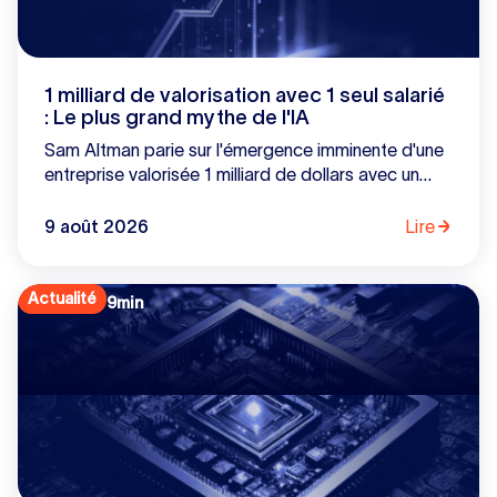
1 milliard de valorisation avec 1 seul salarié
: Le plus grand mythe de l'IA
Sam Altman parie sur l'émergence imminente d'une
entreprise valorisée 1 milliard de dollars avec un
seul employé. Si l'IA divise par dix le coût de
développement d'un logiciel, signe-t-elle pour
9 août 2026
Lire
autant la mort du capital-risque ? Des coûts
d'inférence à la guerre de la distribution face aux
géants comme Microsoft, décryptage d'une illusion
Actualité
9
min
tenace.