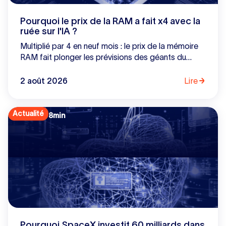
Pourquoi le prix de la RAM a fait x4 avec la
ruée sur l'IA ?
Multiplié par 4 en neuf mois : le prix de la mémoire
RAM fait plonger les prévisions des géants du
smartphone tout en offrant des bénéfices
historiques à un oligopole de 3 constructeurs. En
2 août 2026
Lire
réorientant 70% de leur production vers les
serveurs IA, SK Hynix, Samsung et Micron ont
transformé un composant banal en poule aux œufs
Actualité
8
min
d'or. Analyse d'une bascule stratégique.
Pourquoi SpaceX investit 60 milliards dans