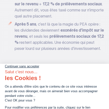
sur le revenu
+
17,2 % de prélèvements sociaux
.
Autrement dit, vous êtes taxé comme sur n’importe
quel autre placement.
Après 5 ans
, c’est là que la magie du PEA opère :
les dividendes deviennent
exonérés d’impôt sur le
revenu
, et seuls les
prélèvements sociaux de 17,2
%
restent applicables. Une économie qui peut
peser lourd sur plusieurs années d’investissement.
Le conseil d’expert
: ne laissez pas dormir vos
dividendes.
Réinvestissez-les automatiquement
dans
votre PEA. Pourquoi ? Parce que vous enclenchez ce
qu’on appelle l’
effet boule de neige
ou
capitalisation
:
vos dividendes produisent à leur tour des gains, qui eux-
mêmes génèrent encore plus de revenus. Sur 10, 15 ou 20
ans, cette stratégie peut faire toute la différence.
Le PEA et la défiscalisation : une confusion