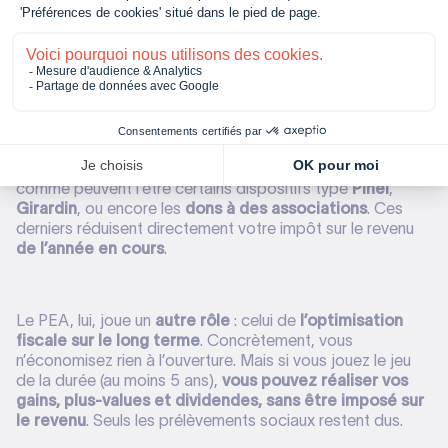
fréquente
On entend souvent que le PEA permet de “défiscaliser”.
En réalité, ce n’est pas tout à fait exact et il est important
de bien faire la distinction.
Le PEA
n’est pas un outil de défiscalisation immédiate
comme peuvent l’être certains dispositifs type
Pinel
,
Girardin
, ou encore les
dons à des associations
. Ces
derniers réduisent directement votre impôt sur le revenu
de l’année en cours
.
Le PEA, lui, joue un
autre rôle
: celui de
l’optimisation
fiscale sur le long terme
. Concrètement, vous
n’économisez rien à l’ouverture. Mais si vous jouez le jeu
de la durée (au moins 5 ans),
vous pouvez réaliser vos
gains, plus-values et dividendes, sans être imposé sur
le revenu
. Seuls les prélèvements sociaux restent dus.