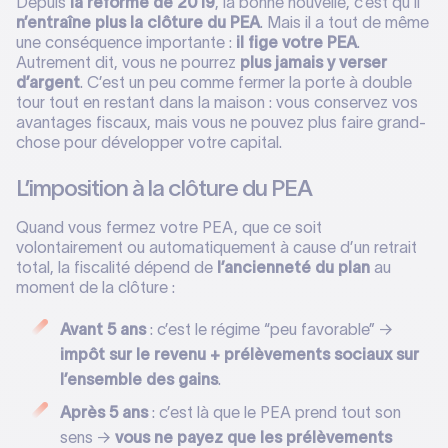
Depuis
la réforme de 2019
, la bonne nouvelle, c’est qu’il
n’entraîne plus la clôture du PEA
. Mais il a tout de même
une conséquence importante :
il fige votre PEA
.
Autrement dit, vous ne pourrez
plus jamais y verser
d’argent
. C’est un peu comme fermer la porte à double
tour tout en restant dans la maison : vous conservez vos
avantages fiscaux, mais vous ne pouvez plus faire grand-
chose pour développer votre capital.
L’imposition à la clôture du PEA
Quand vous fermez votre PEA, que ce soit
volontairement ou automatiquement à cause d’un retrait
total, la fiscalité dépend de
l’ancienneté du plan
au
moment de la clôture :
Avant 5 ans
: c’est le régime “peu favorable” →
impôt sur le revenu + prélèvements sociaux sur
l’ensemble des gains
.
Après 5 ans
: c’est là que le PEA prend tout son
sens →
vous ne payez que les prélèvements