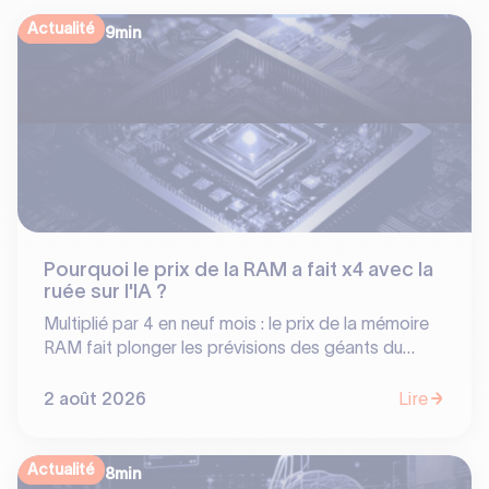
Actualité
9
min
Pourquoi le prix de la RAM a fait x4 avec la
ruée sur l'IA ?
Multiplié par 4 en neuf mois : le prix de la mémoire
RAM fait plonger les prévisions des géants du
smartphone tout en offrant des bénéfices
historiques à un oligopole de 3 constructeurs. En
2 août 2026
Lire
réorientant 70% de leur production vers les
serveurs IA, SK Hynix, Samsung et Micron ont
transformé un composant banal en poule aux œufs
Actualité
8
min