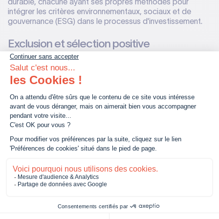
durable, chacune ayant ses propres méthodes pour
intégrer les critères environnementaux, sociaux et de
gouvernance (ESG) dans le processus d'investissement.
Exclusion et sélection positive
La stratégie d'exclusion consiste à éviter d'investir dans
des entreprises ou des secteurs qui ne respectent pas
certains critères éthiques ou durables. Par exemple, les
investisseurs peuvent exclure les entreprises impliquées
dans la production d'armes, le tabac, les énergies fossiles
ou celles ayant de mauvaises pratiques en matière de
droits humains ou environnementaux. Cette approche est
souvent utilisée pour aligner les investissements avec les
valeurs éthiques des investisseurs.
À l'inverse de l'exclusion, la sélection positive vise à
identifier et à investir dans
les entreprises qui excellent
en matière de durabilité.
Les investisseurs recherchent
des entreprises qui non seulement respectent les normes
ESG, mais qui sont aussi des leaders dans leur secteur