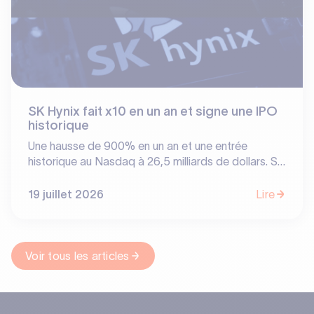
SK Hynix fait x10 en un an et signe une IPO
historique
Une hausse de 900% en un an et une entrée
historique au Nasdaq à 26,5 milliards de dollars. SK
Hynix vient de signer la plus grosse IPO américaine
pour une entreprise étrangère, devançant même
19 juillet 2026
Lire
temporairement le géant Samsung. Bulle
spéculative ? Non, le triomphe d'un pari fou.
Découvrez l'histoire d'un hold-up technologique qui
récompense dix ans de résilience dans le brouillard.
Voir tous les articles