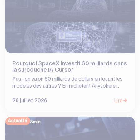
d'or. Analyse d'une bascule stratégique.
Pourquoi SpaceX investit 60 milliards dans
la surcouche IA Cursor
Peut-on valoir 60 milliards de dollars en louant les
modèles des autres ? En rachetant Anysphere
(Cursor), SpaceX prouve que la valeur en IA ne se
situe pas toujours là où on l'attend. Entre
26 juillet 2026
Lire
dépendance aux LLM tiers et barrières à l'entrée
basées sur les usages, découvrez notre analyse sur
les vrais « moats » de l'écosystème software.
Actualité
8
min