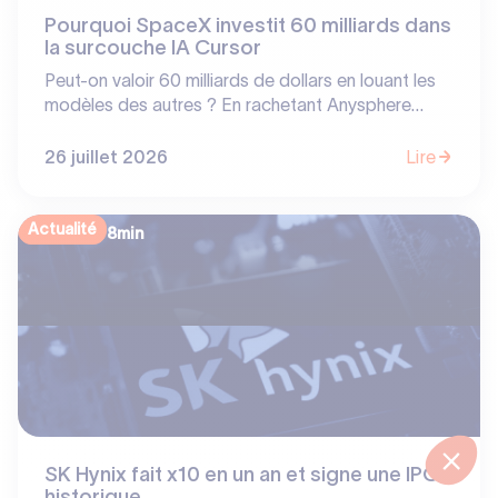
Pourquoi SpaceX investit 60 milliards dans
la surcouche IA Cursor
Peut-on valoir 60 milliards de dollars en louant les
modèles des autres ? En rachetant Anysphere
(Cursor), SpaceX prouve que la valeur en IA ne se
situe pas toujours là où on l'attend. Entre
26 juillet 2026
Lire
dépendance aux LLM tiers et barrières à l'entrée
basées sur les usages, découvrez notre analyse sur
les vrais « moats » de l'écosystème software.
Actualité
8
min
SK Hynix fait x10 en un an et signe une IPO
historique