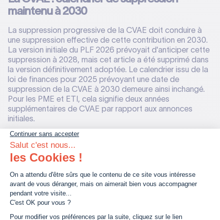
maintenu à 2030
La suppression progressive de la CVAE doit conduire à
une suppression effective de cette contribution en 2030.
La version initiale du PLF 2026 prévoyait d'anticiper cette
suppression à 2028, mais cet article a été supprimé dans
la version définitivement adoptée. Le calendrier issu de la
loi de finances pour 2025 prévoyant une date de
suppression de la CVAE à 2030 demeure ainsi inchangé.
Pour les PME et ETI, cela signifie deux années
supplémentaires de CVAE par rapport aux annonces
initiales.
La fiscalité des managements packages
sécurisée
Le régime des managements packages est complété par
la loi de finances pour 2026. Le texte autorise, sous
conditions, lors de la survenance d'opérations
intercalaires (apports, fusions, conversions ou échanges),
le report d'imposition de la fraction du gain qualifiée