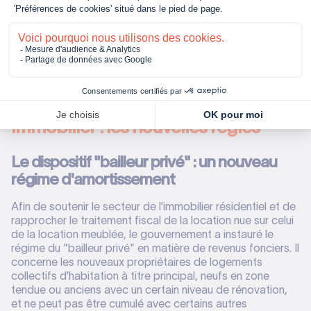
fiscalement de salaire. Le texte sécurise également les
conditions de retrait des titres inscrits dans un PEA avant
la réforme de 2025
en autorisant un retrait fiscalement
neutre
avant tout fait générateur d'imposition.
C'est une
avancée significative pour les investisseurs et salariés
détenteurs de management packages qui bénéficient
désormais d'une clarté juridique sur les opérations de
restructuration.
Immobilier : les nouvelles règles
Le dispositif "bailleur privé" : un nouveau
régime d'amortissement
Afin de soutenir le secteur de l'immobilier résidentiel et de
rapprocher le traitement fiscal de la location nue sur celui
de la location meublée, le gouvernement a instauré le
régime du "bailleur privé" en matière de revenus fonciers. Il
concerne les nouveaux propriétaires de logements
collectifs d'habitation à titre principal, neufs en zone
tendue ou anciens avec un certain niveau de rénovation,
et ne peut pas être cumulé avec certains autres