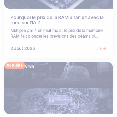
Pourquoi le prix de la RAM a fait x4 avec la
ruée sur l'IA ?
Multiplié par 4 en neuf mois : le prix de la mémoire
RAM fait plonger les prévisions des géants du
smartphone tout en offrant des bénéfices
historiques à un oligopole de 3 constructeurs. En
2 août 2026
Lire
réorientant 70% de leur production vers les
serveurs IA, SK Hynix, Samsung et Micron ont
transformé un composant banal en poule aux œufs
Actualité
8
min
d'or. Analyse d'une bascule stratégique.