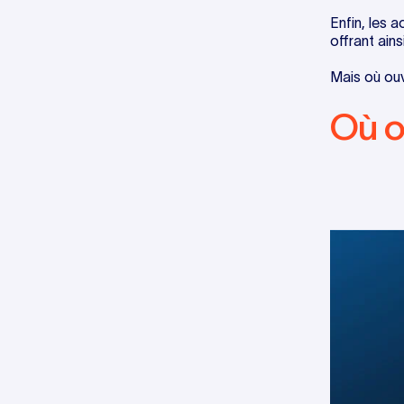
Enfin, les 
offrant ain
Mais où ouv
Où o