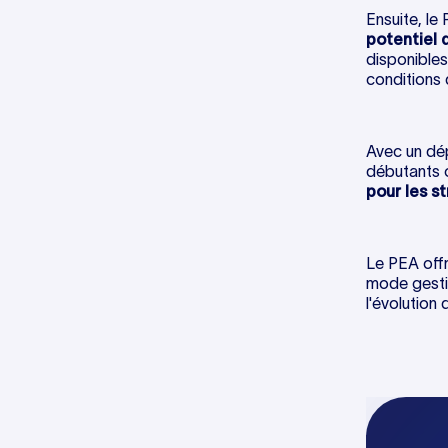
Ensuite, le
Les critères à prendre en compte
potentiel 
pour choisir où ouvrir votre PEA
disponibles
conditions 
Avec un dép
débutants o
pour les s
Le PEA offr
mode gestio
l'évolution