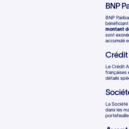
BNP Pa
BNP Paribas
bénéficiant
montant d
sont exonér
accumulé en
Crédit
Le Crédit A
françaises
détails spéc
Sociét
La Société 
dans les ma
portefeuill