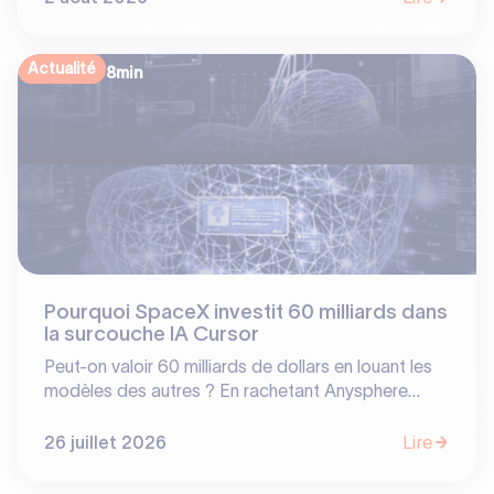
réorientant 70% de leur production vers les
serveurs IA, SK Hynix, Samsung et Micron ont
transformé un composant banal en poule aux œufs
Actualité
8
min
d'or. Analyse d'une bascule stratégique.
Pourquoi SpaceX investit 60 milliards dans
la surcouche IA Cursor
Peut-on valoir 60 milliards de dollars en louant les
modèles des autres ? En rachetant Anysphere
(Cursor), SpaceX prouve que la valeur en IA ne se
situe pas toujours là où on l'attend. Entre
26 juillet 2026
Lire
dépendance aux LLM tiers et barrières à l'entrée
basées sur les usages, découvrez notre analyse sur