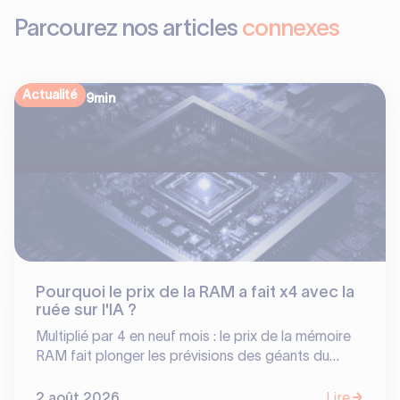
Parcourez nos articles
connexes
Actualité
9
min
Pourquoi le prix de la RAM a fait x4 avec la
ruée sur l'IA ?
Multiplié par 4 en neuf mois : le prix de la mémoire
RAM fait plonger les prévisions des géants du
smartphone tout en offrant des bénéfices
historiques à un oligopole de 3 constructeurs. En
2 août 2026
Lire