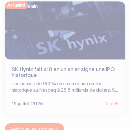
les vrais « moats » de l'écosystème software.
Actualité
8
min
SK Hynix fait x10 en un an et signe une IPO
historique
Une hausse de 900% en un an et une entrée
historique au Nasdaq à 26,5 milliards de dollars. SK
Hynix vient de signer la plus grosse IPO américaine
pour une entreprise étrangère, devançant même
19 juillet 2026
Lire
temporairement le géant Samsung. Bulle
spéculative ? Non, le triomphe d'un pari fou.
Découvrez l'histoire d'un hold-up technologique qui
récompense dix ans de résilience dans le brouillard.
Voir tous les articles