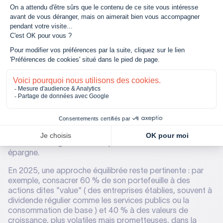
L'importance de la diversification
dans le PEA
La diversification n’est pas un luxe, c’est une stratégie
essentielle. Elle permet de réduire le risque global d’un
portefeuille sans nécessairement sacrifier le rendement.
En répartissant vos investissements sur plusieurs
secteurs, pays ou styles d’entreprises, vous évitez qu’un
événement négatif isolé n’impacte l’ensemble de votre
épargne.
En 2025, une approche équilibrée reste pertinente : par
exemple, consacrer 60 % de son portefeuille à des
actions dites "value" ( des entreprises établies, souvent à
dividende régulier comme les services publics ou la
consommation de base ) et 40 % à des valeurs de
croissance, plus volatiles mais prometteuses, dans la