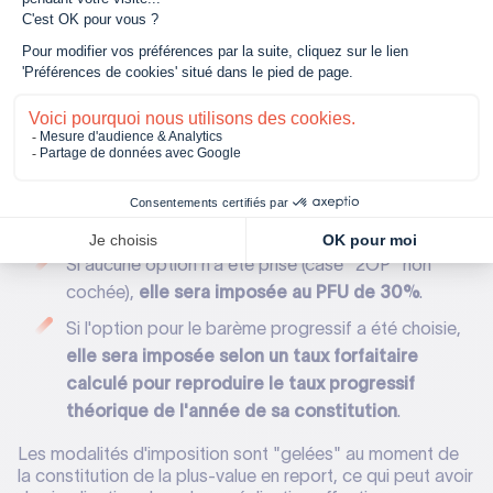
Prix de cession net = 800 000 € - 20 000 € = 780
000 €
Coût total d'acquisition = 250 000 € + 40 000 € =
290 000 €
Plus-value = 780 000 € - 290 000 € = 490 000 €
Cette plus-value de 490 000 € serait placée en report
d'imposition. Son imposition future dépendra de l'option
choisie lors de sa constitution :
Si aucune option n'a été prise (case "2OP" non
cochée),
elle sera imposée au PFU de 30%
.
Si l'option pour le barème progressif a été choisie,
elle sera imposée selon un taux forfaitaire
calculé pour reproduire le taux progressif
théorique de l'année de sa constitution
.
Les modalités d'imposition sont "gelées" au moment de
la constitution de la plus-value en report, ce qui peut avoir