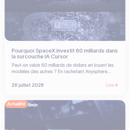
Pourquoi SpaceX investit 60 milliards dans
la surcouche IA Cursor
Peut-on valoir 60 milliards de dollars en louant les
modèles des autres ? En rachetant Anysphere
(Cursor), SpaceX prouve que la valeur en IA ne se
situe pas toujours là où on l'attend. Entre
26 juillet 2026
Lire
dépendance aux LLM tiers et barrières à l'entrée
basées sur les usages, découvrez notre analyse sur
les vrais « moats » de l'écosystème software.
Actualité
8
min