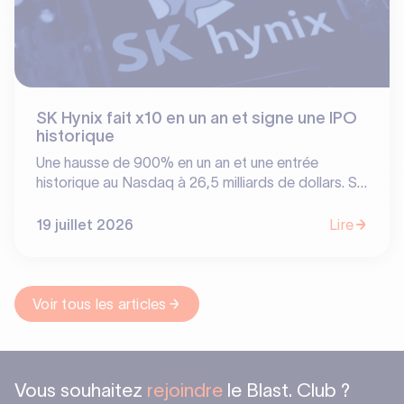
SK Hynix fait x10 en un an et signe une IPO
historique
Une hausse de 900% en un an et une entrée
historique au Nasdaq à 26,5 milliards de dollars. SK
Hynix vient de signer la plus grosse IPO américaine
pour une entreprise étrangère, devançant même
19 juillet 2026
Lire
temporairement le géant Samsung. Bulle
spéculative ? Non, le triomphe d'un pari fou.
Découvrez l'histoire d'un hold-up technologique qui
récompense dix ans de résilience dans le brouillard.
Voir tous les articles
Vous souhaitez
rejoindre
le Blast. Club ?