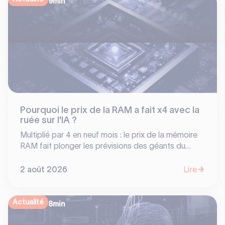
9
min
Pourquoi le prix de la RAM a fait x4 avec la
ruée sur l'IA ?
Multiplié par 4 en neuf mois : le prix de la mémoire
RAM fait plonger les prévisions des géants du
smartphone tout en offrant des bénéfices
historiques à un oligopole de 3 constructeurs. En
2 août 2026
Lire
réorientant 70% de leur production vers les
serveurs IA, SK Hynix, Samsung et Micron ont
transformé un composant banal en poule aux œufs
Actualité
8
min
d'or. Analyse d'une bascule stratégique.