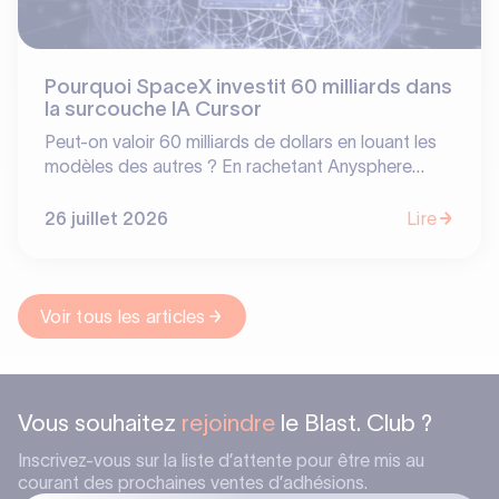
Pourquoi SpaceX investit 60 milliards dans
la surcouche IA Cursor
Peut-on valoir 60 milliards de dollars en louant les
modèles des autres ? En rachetant Anysphere
(Cursor), SpaceX prouve que la valeur en IA ne se
situe pas toujours là où on l'attend. Entre
26 juillet 2026
Lire
dépendance aux LLM tiers et barrières à l'entrée
basées sur les usages, découvrez notre analyse sur
les vrais « moats » de l'écosystème software.
Voir tous les articles
Vous souhaitez
rejoindre
le Blast. Club ?
Inscrivez-vous sur la liste d’attente pour être mis au
courant des prochaines ventes d’adhésions.