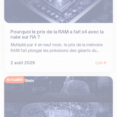
Pourquoi le prix de la RAM a fait x4 avec la
ruée sur l'IA ?
Multiplié par 4 en neuf mois : le prix de la mémoire
RAM fait plonger les prévisions des géants du
smartphone tout en offrant des bénéfices
historiques à un oligopole de 3 constructeurs. En
2 août 2026
Lire
réorientant 70% de leur production vers les
serveurs IA, SK Hynix, Samsung et Micron ont
transformé un composant banal en poule aux œufs
Actualité
8
min
d'or. Analyse d'une bascule stratégique.