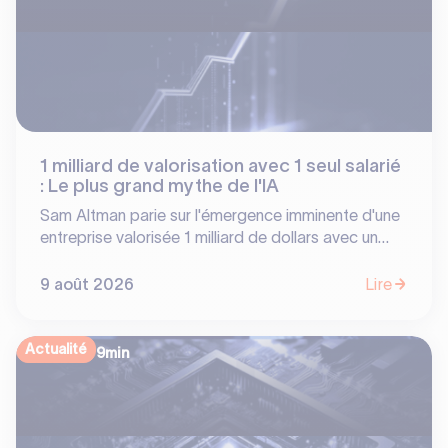
1 milliard de valorisation avec 1 seul salarié
: Le plus grand mythe de l'IA
Sam Altman parie sur l'émergence imminente d'une
entreprise valorisée 1 milliard de dollars avec un
seul employé. Si l'IA divise par dix le coût de
développement d'un logiciel, signe-t-elle pour
9 août 2026
Lire
autant la mort du capital-risque ? Des coûts
d'inférence à la guerre de la distribution face aux
géants comme Microsoft, décryptage d'une illusion
Actualité
9
min
tenace.