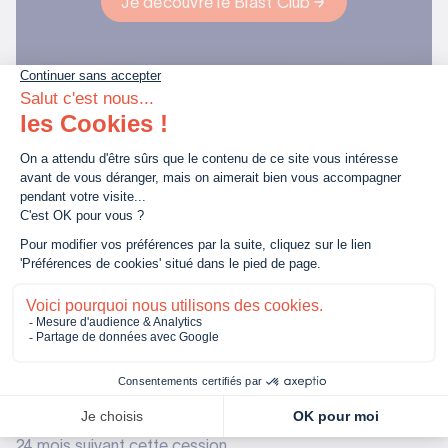
Je découvre le Blast Club
Les conditions pour bénéficier du
report d'imposition
Délais de réinvestissement
Pour bénéficier du report d'imposition prévu par l'article
150-0 B ter du CGI,
le réinvestissement des produits
de cession doit être effectué dans un délai de deux
ans suivant la cession des titres.
Ce délai est essentiel
pour maintenir le bénéfice du report d'imposition si la
société bénéficiaire cède les titres apportés dans les
trois ans suivant l'apport. Si la cession a lieu avant
l'expiration de ce délai, la holding doit réinvestir au moins
60% du prix de cession dans des actifs éligibles dans les
24 mois suivant cette cession.